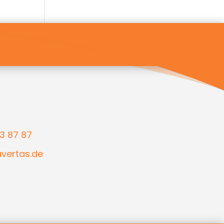
3 87 87
ertas.de