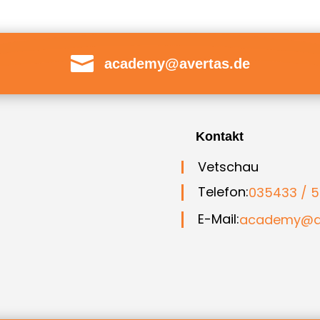

academy@avertas.de
Kontakt
Vetschau
Telefon:
035433 / 5
E-Mail:
academy@av